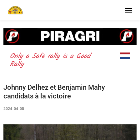
OUR mission – your safety –
your live
Only a Safe rally is a Good
Rally
Johnny Delhez et Benjamin Mahy
candidats à la victoire
2024-04-05