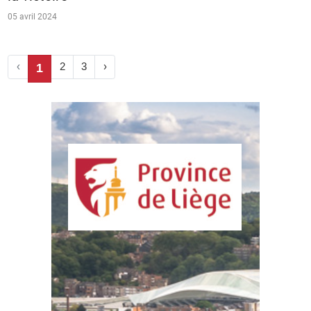
05 avril 2024
‹
2
3
›
1