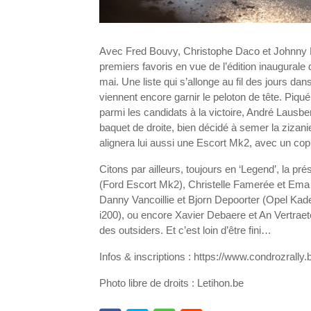
Avec Fred Bouvy, Christophe Daco et Johnny De
premiers favoris en vue de l’édition inaugural
mai. Une liste qui s’allonge au fil des jours d
viennent encore garnir le peloton de tête. Piqué
parmi les candidats à la victoire, André Lausb
baquet de droite, bien décidé à semer la zizani
alignera lui aussi une Escort Mk2, avec un cop
Citons par ailleurs, toujours en ‘Legend’, la 
(Ford Escort Mk2), Christelle Famerée et Ema D
Danny Vancoillie et Bjorn Depoorter (Opel Kad
i200), ou encore Xavier Debaere et An Vertraet
des outsiders. Et c’est loin d’être fini…
Infos & inscriptions : https://www.condrozrally.
Photo libre de droits : Letihon.be