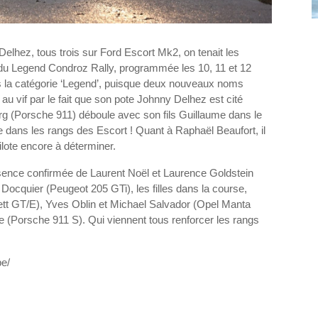
lhez, tous trois sur Ford Escort Mk2, on tenait les
e du Legend Condroz Rally, programmée les 10, 11 et 12
ans la catégorie ‘Legend’, puisque deux nouveaux noms
 au vif par le fait que son pote Johnny Delhez est cité
erg (Porsche 911) déboule avec son fils Guillaume dans le
e dans les rangs des Escort ! Quant à Raphaël Beaufort, il
ilote encore à déterminer.
présence confirmée de Laurent Noël et Laurence Goldstein
ocquier (Peugeot 205 GTi), les filles dans la course,
ett GT/E), Yves Oblin et Michael Salvador (Opel Manta
e (Porsche 911 S). Qui viennent tous renforcer les rangs
be/