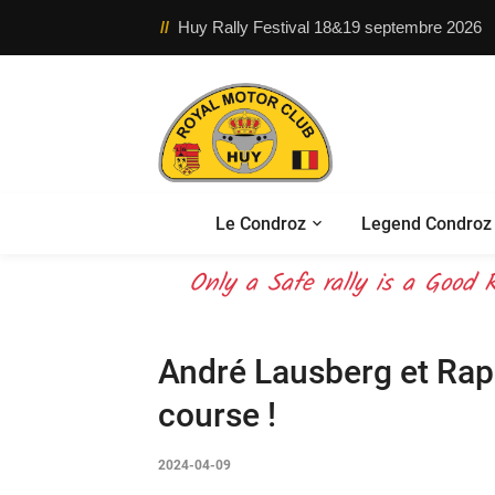
//
Huy Rally Festival 18&19 septembre 2026
Le Condroz
Legend Condroz 
OUR mission – your safety –
Only a Safe rally is a Good R
André Lausberg et Rap
course !
2024-04-09