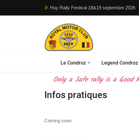
//
Huy Rally Festival 18&19 septembre 2026
Le Condroz
Legend Condroz 
Only a Safe rally is a Good R
Infos pratiques
Coming soon