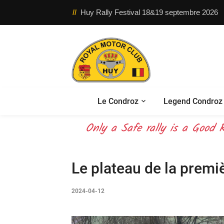
//
Huy Rally Festival 18&19 septembre 2026
Le Condroz
Legend Condroz 
OUR mission – your safety –
Only a Safe rally is a Good R
Le plateau de la premi
2024-04-12