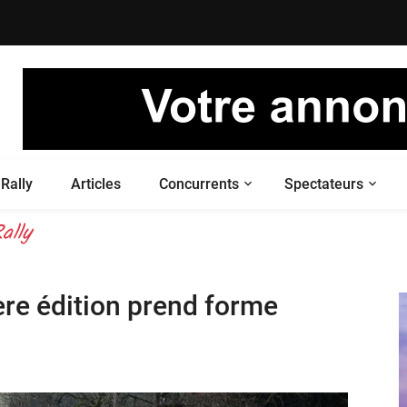
Rally
Articles
Concurrents
Spectateurs
 your live
ally
ère édition prend forme