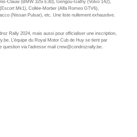
 Kenis-Clauw (BMW 325i E30), Gengou-Gathy (Volvo 142),
(Escort Mk1), Collée-Mortier (Alfa Romeo GTV6),
cco (Nissan Pulsar), etc. Une liste nullement exhaustive.
z Rally 2024, mais aussi pour officialiser une inscription,
lly.be. L’équipe du Royal Motor Cub de Huy se tient par
oute question via l’adresse mail crew@condrozrally.be.