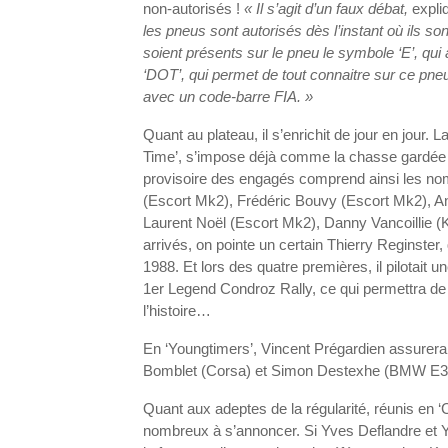
non-autorisés !
« Il s’agit d’un faux débat,
expliq
les pneus sont autorisés dès l’instant où ils s
soient présents sur le pneu le symbole ‘E’, qui
‘DOT’, qui permet de tout connaitre sur ce pn
avec un code-barre FIA. »
Quant au plateau, il s’enrichit de jour en jour. 
Time’, s’impose déjà comme la chasse gardée d
provisoire des engagés comprend ainsi les n
(Escort Mk2), Frédéric Bouvy (Escort Mk2), A
Laurent Noël (Escort Mk2), Danny Vancoillie (K
arrivés, on pointe un certain Thierry Reginster
1988. Et lors des quatre premières, il pilotai
1er Legend Condroz Rally, ce qui permettra de b
l’histoire…
En ‘Youngtimers’, Vincent Prégardien assurer
Bomblet (Corsa) et Simon Destexhe (BMW E
Quant aux adeptes de la régularité, réunis en ‘C
nombreux à s’annoncer. Si Yves Deflandre et Yve