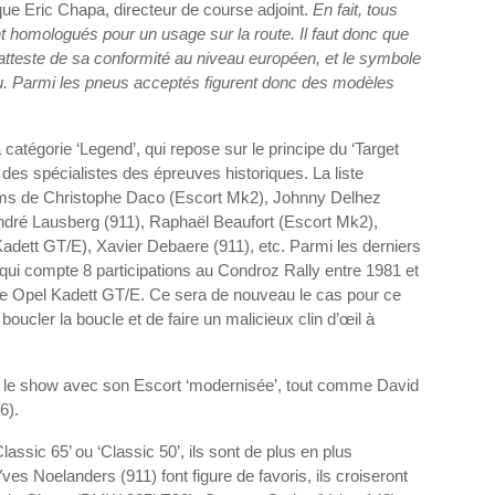
ue Eric Chapa, directeur de course adjoint.
En fait, tous
ont homologués pour un usage sur la route. Il faut donc que
 atteste de sa conformité au niveau européen, et le symbole
eu. Parmi les pneus acceptés figurent donc des modèles
La catégorie ‘Legend’, qui repose sur le principe du ‘Target
es spécialistes des épreuves historiques. La liste
oms de Christophe Daco (Escort Mk2), Johnny Delhez
ndré Lausberg (911), Raphaël Beaufort (Escort Mk2),
adett GT/E), Xavier Debaere (911), etc. Parmi les derniers
, qui compte 8 participations au Condroz Rally entre 1981 et
t une Opel Kadett GT/E. Ce sera de nouveau le cas pour ce
oucler la boucle et de faire un malicieux clin d’œil à
a le show avec son Escort ‘modernisée’, tout comme David
36).
lassic 65’ ou ‘Classic 50’, ils sont de plus en plus
s Noelanders (911) font figure de favoris, ils croiseront