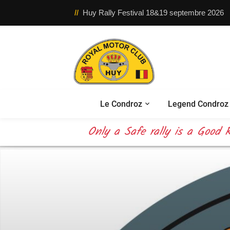
//
Huy Rally Festival 18&19 septembre 2026
Le Condroz
Legend Condroz 
OUR mission – your safety –
Only a Safe rally is a Good R