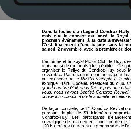
Dans la foulée d’un Legend Condroz Rally 2
mais que le concept est lancé, le Royal
prochain événement, à la date anniversai
C’est finalement d’une balade sans la mo
samedi 2 novembre, avec la première éditio
L’automne et le Royal Motor Club de Huy, c’est 
mais aussi de moments plus pénibles. Ce qui a 
organiser le Rallye du Condroz-Huy sous l
novembre. Pas question néanmoins pour les o
au calendrier. «
Le RMCH s’adapte à la situati
explique Frank Godelet, Président du club.
L’
grand nombre était dans l’air depuis un certa
vous, nous l’avons baptisé Condroz Revival, 
donnera l’occasion à qui le souhaite de célébre
er
De façon concrète, ce 1
Condroz Revival con
parcours de plus de 200 kilomètres emprunta
Condroz-Huy. Les participants s’élancer
névralgique de l’événement, pour un premier t
120 kilomètres figureront au programme de l’ap