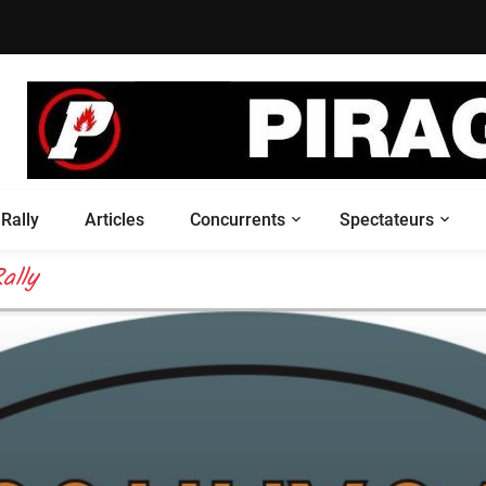
Rally
Articles
Concurrents
Spectateurs
 your live
ally