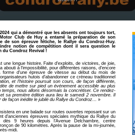
2024-09-11
024 qui a démontré que les absents ont toujours tort,
 Motor Club de Huy a entamé la préparation de son
re de son épreuve fétiche, le Rallye du Condroz-Huy.
indre notion de compétition dont il sera question le
n du Condroz Revival !
une longue histoire. Faite d’exploits, de victoires, de joie,
abouti à l’impossibilité, pour différentes raisons, d’encore
a forme d’une épreuve de vitesse au début du mois de
rganisateurs hutois d’abandonner ce créneau traditionnel
on, et l’histoire poursuit son cours, de façon différente
,
idée de mettre sur pied un événement accessible au plus
in temps, nous allons désormais la concrétiser. Ce rendez-
et sa première édition aura lieu le samedi 2 novembre
.
Il
r de façon inédite le jubilé du Rallye du Condroz…
»
sistera en une balade sur routes ouvertes reposant sur un
nt d’anciennes épreuves spéciales mythique du Rallye du
ont dès 9 heures depuis l’Avenue Delchambre, centre
ronçon de 90 kilomètres. Après la pause de la mi-journée,
rès-midi.