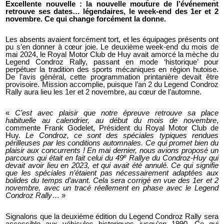
Excellente nouvelle : la nouvelle mouture de l’événement
retrouve ses dates… légendaires, le week-end des 1er et 2
novembre. Ce qui change forcément la donne.
Les absents avaient forcément tort, et les équipages présents ont
pu s’en donner à cœur joie. Le deuxième week-end du mois de
mai 2024, le Royal Motor Club de Huy avait amorcé la mèche du
Legend Condroz Rally, passant en mode ‘historique’ pour
perpétuer la tradition des sports mécaniques en région hutoise.
De l’avis général, cette programmation printanière devait être
provisoire. Mission accomplie, puisque l’an 2 du Legend Condroz
Rally aura lieu les 1er et 2 novembre, au cœur de l’automne.
«
C’est avec plaisir que notre épreuve retrouve sa place
habituelle au calendrier, au début du mois de novembre
,
commente Frank Godelet, Président du Royal Motor Club de
Huy.
Le Condroz, ce sont des spéciales typiques rendues
périlleuses par les conditions automnales. Ce qui promet bien du
plaisir aux concurrents ! En mai dernier, nous avions proposé un
e
parcours qui était en fait celui du 49
Rallye du Condroz-Huy qui
devait avoir lieu en 2023, et qui avait été annulé. Ce qui signifie
que les spéciales n’étaient pas nécessairement adaptées aux
bolides du temps d’avant. Cela sera corrigé en vue des 1er et 2
novembre, avec un tracé réellement en phase avec le Legend
Condroz Rally
… »
Signalons que la deuxième édition du Legend Condroz Rally sera
accessible aux véhicules historiques jusqu’en 1990. Ce qui